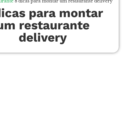
urante
8 dicas para montar um restaurante delivery
dicas para montar
um restaurante
delivery