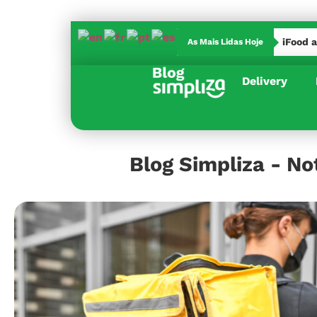
iFood 
As Mais Lidas Hoje
iFood apresenta nova bag para entregas segura
Delivery
Blog Simpliza - No