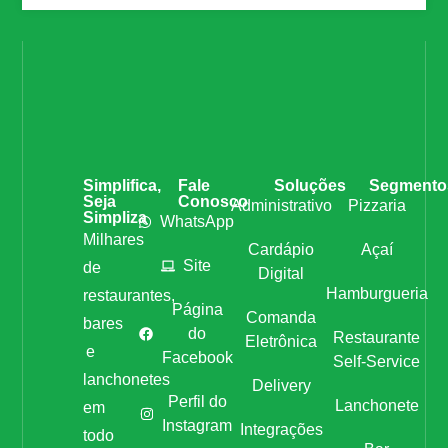
Simplifica,
Fale
Soluções
Segmento
Seja
Conosco
Administrativo
Pizzaria
Simpliza
WhatsApp
Milhares
Cardápio
Açaí
Site
de
Digital
Hamburgueria
restaurantes,
Página
Comanda
bares
do
Restaurante
Eletrônica
e
Facebook
Self-Service
lanchonetes
Delivery
Perfil do
Lanchonete
em
Instagram
Integrações
todo