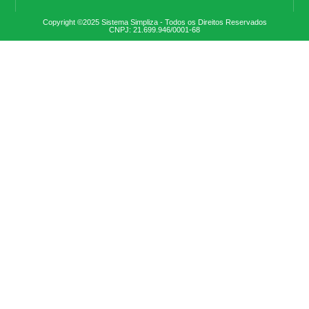
Copyright ©2025 Sistema Simpliza - Todos os Direitos Reservados
CNPJ: 21.699.946/0001-68