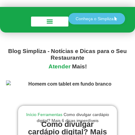
Conheça o Simpliza
Perguntas e Respostas
Blog Simpliza - Notícias e Dicas para o Seu
Restaurante
Atender
Mais!
Início
Ferramentas
Como divulgar cardápio
digital? Mais 6 dicas imperdíveis
Como divulgar
cardápio digital? Mais