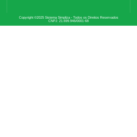
Copyright ©2025 Sistema Simpliza - Todos os Direitos Reservados
CNPJ: 21.699.946/0001-68