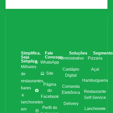
Simplifica,
Fale
Soluções
Segmento
Seja
Conosco
Administrativo
Pizzaria
Simpliza
WhatsApp
Milhares
Cardápio
Açaí
Site
de
Digital
Hamburgueria
restaurantes,
Página
Comanda
bares
do
Restaurante
Eletrônica
e
Facebook
Self-Service
lanchonetes
Delivery
Perfil do
Lanchonete
em