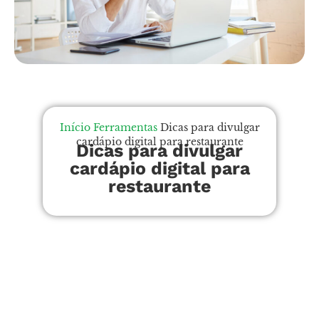
Início
Ferramentas
Dicas para divulgar
cardápio digital para restaurante
Dicas para divulgar
cardápio digital para
restaurante