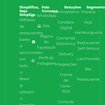
Simplifica,
Fale
Soluções
Segmento
Seja
Conosco
Administrativo
Pizzaria
Simpliza
WhatsApp
Milhares
Cardápio
Açaí
Site
de
Digital
Hamburgueria
restaurantes,
Página
Comanda
bares
do
Restaurante
Eletrônica
e
Facebook
Self-Service
lanchonetes
Delivery
Perfil do
Lanchonete
em
Instagram
Integrações
todo
Bar
o
Frente
Brasil
Restaurante
de
já
Caixa -
PDV
utilizam
o
Controle