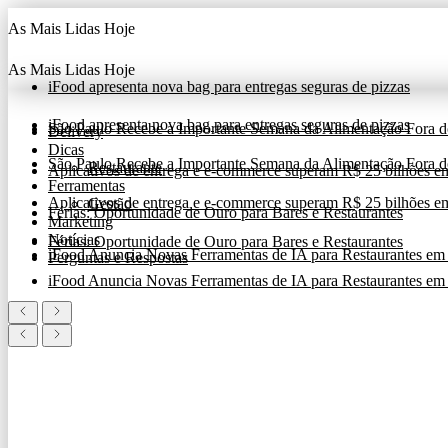
Ir
As Mais Lidas Hoje
para
o
conteúdo
As Mais Lidas Hoje
iFood apresenta nova bag para entregas seguras de pizzas
iFood apresenta nova bag para entregas seguras de pizzas
São Paulo Recebe a Importante Semana da Alimentação Fora 
Delivery
Dicas
São Paulo Recebe a Importante Semana da Alimentação Fora 
Restaurante
Aplicativos de entrega e e-commerce superam R$ 25 bilhões em c
Ferramentas
Aplicativos de entrega e e-commerce superam R$ 25 bilhões em c
Gestão
Férias: Oportunidade de Ouro para Bares e Restaurantes
Marketing
Notícias
Férias: Oportunidade de Ouro para Bares e Restaurantes
iFood Anuncia Novas Ferramentas de IA para Restaurantes em
Perguntas e Respostas
iFood Anuncia Novas Ferramentas de IA para Restaurantes em