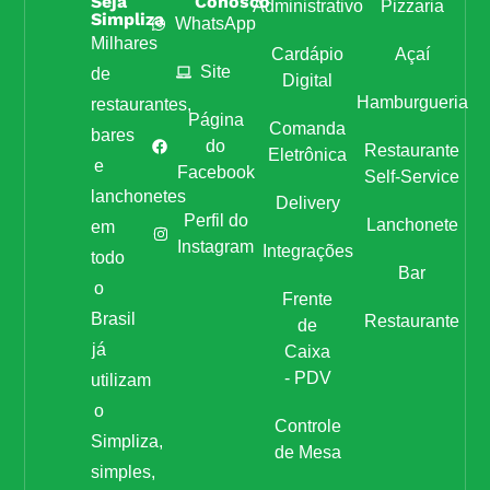
Seja
Conosco
Administrativo
Pizzaria
Simpliza
WhatsApp
Milhares
Cardápio
Açaí
Site
de
Digital
Hamburgueria
restaurantes,
Página
Comanda
bares
do
Restaurante
Eletrônica
e
Facebook
Self-Service
lanchonetes
Delivery
Perfil do
Lanchonete
em
Instagram
Integrações
todo
Bar
o
Frente
Brasil
Restaurante
de
já
Caixa
- PDV
utilizam
o
Controle
Simpliza,
de Mesa
simples,