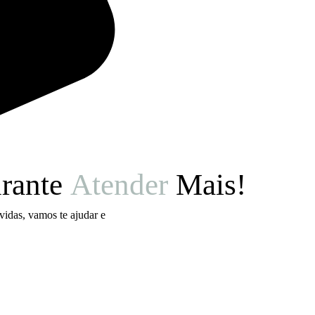
urante
Atender
Mais!