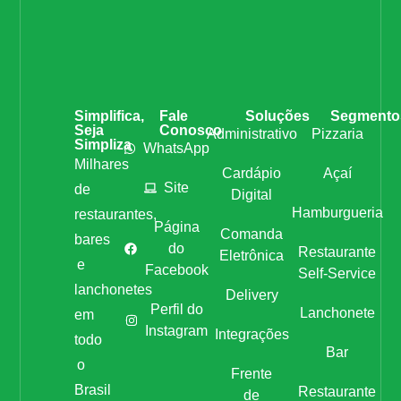
Simplifica,
Fale
Soluções
Segmento
Seja
Conosco
Administrativo
Pizzaria
Simpliza
WhatsApp
Milhares
Cardápio
Açaí
Site
de
Digital
Hamburgueria
restaurantes,
Página
Comanda
bares
do
Restaurante
Eletrônica
e
Facebook
Self-Service
lanchonetes
Delivery
Perfil do
Lanchonete
em
Instagram
Integrações
todo
Bar
o
Frente
Brasil
Restaurante
de