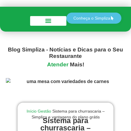
Conheça o Simpliza
Perguntas e Respostas
Blog Simpliza - Notícias e Dicas para o Seu
Restaurante
Atender
Mais!
Início
Gestão
Sistema para churrascaria –
Simpliza e vantagens do plano grátis
Sistema para
churrascaria –