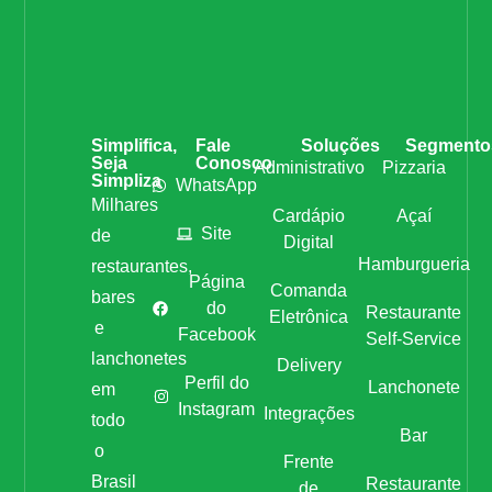
Simplifica,
Fale
Soluções
Segmento
Seja
Conosco
Administrativo
Pizzaria
Simpliza
WhatsApp
Milhares
Cardápio
Açaí
Site
de
Digital
Hamburgueria
restaurantes,
Página
Comanda
bares
do
Restaurante
Eletrônica
e
Facebook
Self-Service
lanchonetes
Delivery
Perfil do
Lanchonete
em
Instagram
Integrações
todo
Bar
o
Frente
Brasil
Restaurante
de