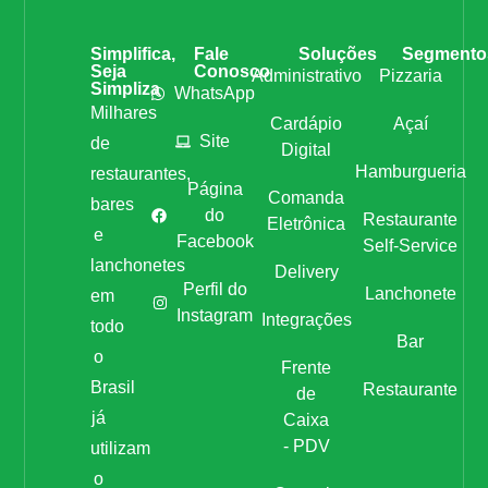
Simplifica,
Fale
Soluções
Segmento
Seja
Conosco
Administrativo
Pizzaria
Simpliza
WhatsApp
Milhares
Cardápio
Açaí
Site
de
Digital
Hamburgueria
restaurantes,
Página
Comanda
bares
do
Restaurante
Eletrônica
e
Facebook
Self-Service
lanchonetes
Delivery
Perfil do
Lanchonete
em
Instagram
Integrações
todo
Bar
o
Frente
Brasil
Restaurante
de
já
Caixa
- PDV
utilizam
o