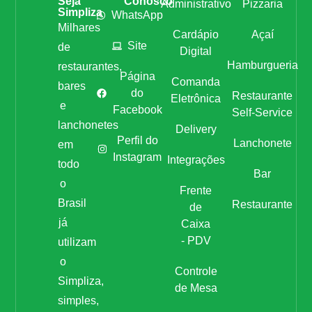
Seja
Conosco
Administrativo
Pizzaria
Simpliza
WhatsApp
Milhares
Cardápio
Açaí
Site
de
Digital
Hamburgueria
restaurantes,
Página
Comanda
bares
do
Restaurante
Eletrônica
e
Facebook
Self-Service
lanchonetes
Delivery
Perfil do
Lanchonete
em
Instagram
Integrações
todo
Bar
o
Frente
Brasil
Restaurante
de
já
Caixa
- PDV
utilizam
o
Controle
Simpliza,
de Mesa
simples,