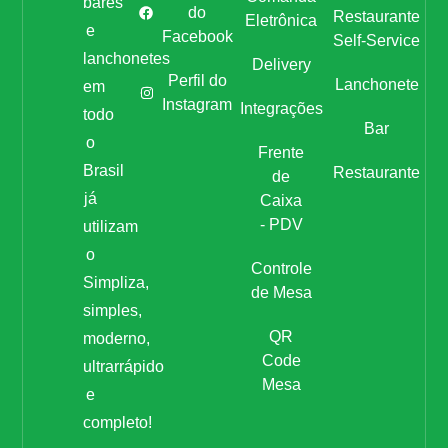
bares
do
Restaurante
Eletrônica
e
Facebook
Self-Service
lanchonetes
Delivery
Perfil do
Lanchonete
em
Instagram
Integrações
todo
Bar
o
Frente
Brasil
Restaurante
de
já
Caixa
- PDV
utilizam
o
Controle
Simpliza,
de Mesa
simples,
QR
moderno,
Code
ultrarrápido
Mesa
e
completo!