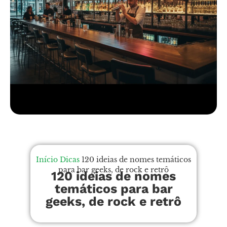
Início
Dicas
120 ideias de nomes temáticos
para bar geeks, de rock e retrô
120 ideias de nomes
temáticos para bar
geeks, de rock e retrô