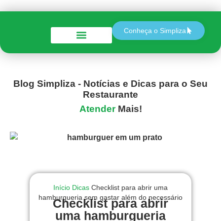
Conheça o Simpliza
Perguntas e Respostas
Blog Simpliza - Notícias e Dicas para o Seu
Restaurante
Atender
Mais!
Início
Dicas
Checklist para abrir uma
hamburgueria sem gastar além do necessário
Checklist para abrir
uma hamburgueria