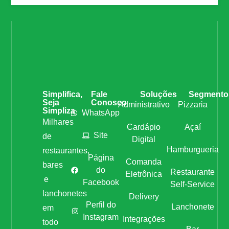
Simplifica,
Fale
Soluções
Segmento
Seja
Conosco
Administrativo
Pizzaria
Simpliza
WhatsApp
Milhares
Cardápio
Açaí
Site
de
Digital
Hamburgueria
restaurantes,
Página
Comanda
bares
do
Restaurante
Eletrônica
e
Facebook
Self-Service
lanchonetes
Delivery
Perfil do
Lanchonete
em
Instagram
Integrações
todo