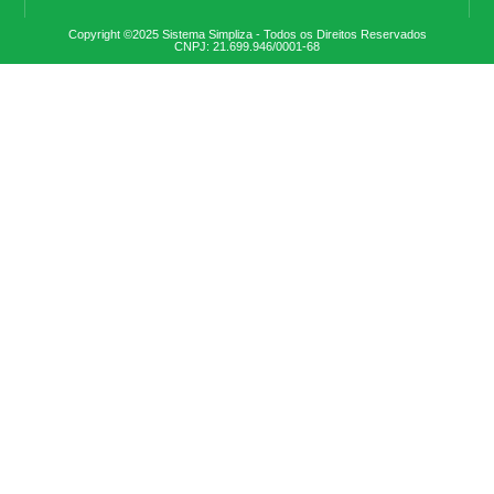
Copyright ©2025 Sistema Simpliza - Todos os Direitos Reservados
CNPJ: 21.699.946/0001-68