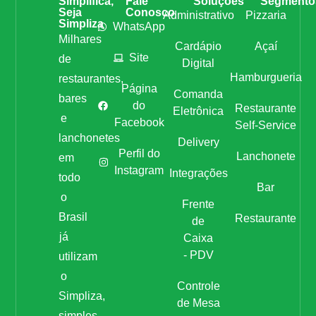
Simplifica,
Fale
Soluções
Segmento
Seja
Conosco
Administrativo
Pizzaria
Simpliza
WhatsApp
Milhares
Cardápio
Açaí
Site
de
Digital
Hamburgueria
restaurantes,
Página
Comanda
bares
do
Restaurante
Eletrônica
e
Facebook
Self-Service
lanchonetes
Delivery
Perfil do
Lanchonete
em
Instagram
Integrações
todo
Bar
o
Frente
Brasil
Restaurante
de
já
Caixa
- PDV
utilizam
o
Controle
Simpliza,
de Mesa
simples,