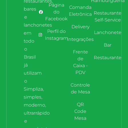
Hamburgueria
restaurantes,
Página
Comanda
bares
do
Restaurante
Eletrônica
e
Facebook
Self-Service
lanchonetes
Delivery
Perfil do
Lanchonete
em
Instagram
Integrações
todo
Bar
o
Frente
Brasil
Restaurante
de
já
Caixa -
PDV
utilizam
o
Controle
Simpliza,
de Mesa
simples,
QR
moderno,
Code
ultrarrápido
Mesa
e