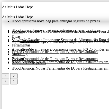
Ir
As Mais Lidas Hoje
para
o
conteúdo
As Mais Lidas Hoje
iFood apresenta nova bag para entregas seguras de pizzas
iFood apresenta nova bag para entregas seguras de pizzas
São Paulo Recebe a Importante Semana da Alimentação Fora 
Delivery
Dicas
São Paulo Recebe a Importante Semana da Alimentação Fora 
Restaurante
Aplicativos de entrega e e-commerce superam R$ 25 bilhões em c
Ferramentas
Aplicativos de entrega e e-commerce superam R$ 25 bilhões em c
Gestão
Férias: Oportunidade de Ouro para Bares e Restaurantes
Marketing
Notícias
Férias: Oportunidade de Ouro para Bares e Restaurantes
iFood Anuncia Novas Ferramentas de IA para Restaurantes em
Perguntas e Respostas
iFood Anuncia Novas Ferramentas de IA para Restaurantes em