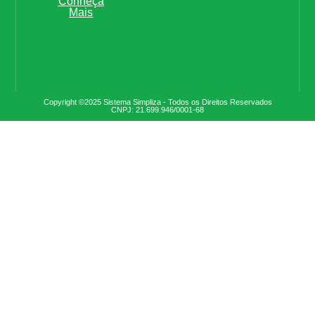
Conheça
Mais
Copyright ©2025 Sistema Simpliza - Todos os Direitos Reservados
CNPJ: 21.699.946/0001-68