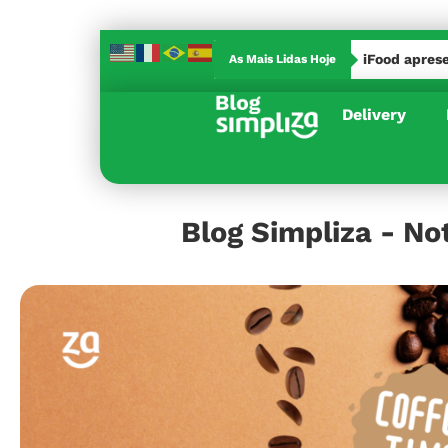
iFood apres
As Mais Lidas Hoje
iFood apresenta nova bag para entregas segura
Delivery
Blog Simpliza - No