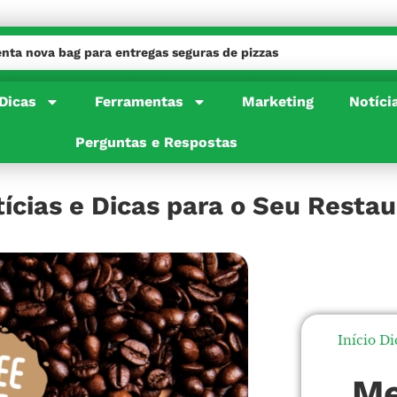
enta nova bag para entregas seguras de pizzas
s de pizzas
Dicas
Ferramentas
Marketing
Notíci
Perguntas e Respostas
tícias e Dicas para o Seu Resta
Início
Di
Me