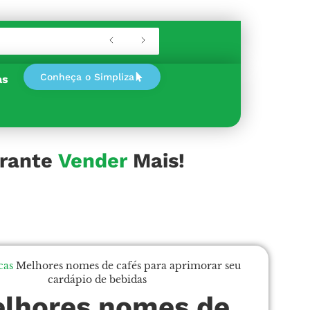
Conheça o Simpliza
as
urante
Lucrar
Mais!
cas
Melhores nomes de cafés para aprimorar seu
cardápio de bebidas
lhores nomes de