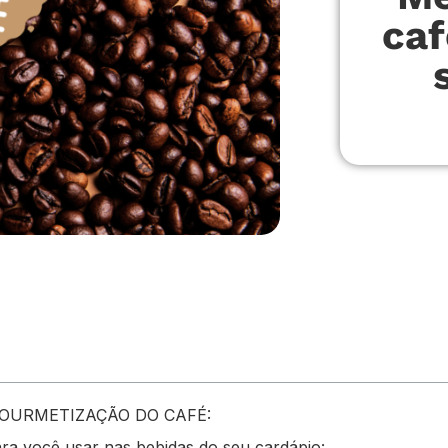
caf
OURMETIZAÇÃO DO CAFÉ:
ara você usar nas bebidas do seu cardápio: