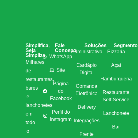
Simplifica,
Fale
Soluções
Segmento
Seja
Conosco
Administrativo
Pizzaria
Simpliza
WhatsApp
Milhares
Cardápio
Açaí
Site
de
Digital
Hamburgueria
restaurantes,
Página
Comanda
bares
do
Restaurante
Eletrônica
e
Facebook
Self-Service
lanchonetes
Delivery
Perfil do
Lanchonete
em
Instagram
Integrações
todo
Bar
o
Frente