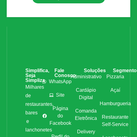
Simplifica,
Fale
Soluções
Segmento
Seja
Conosco
Administrativo
Pizzaria
Simpliza
WhatsApp
Milhares
Cardápio
Açaí
Site
de
Digital
Hamburgueria
restaurantes,
Página
Comanda
bares
do
Restaurante
Eletrônica
e
Facebook
Self-Service
lanchonetes
Delivery
Perfil do