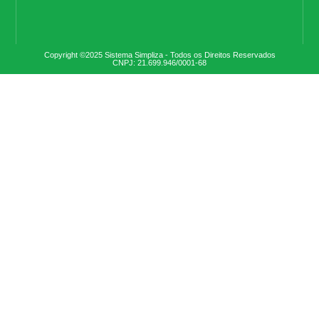
Copyright ©2025 Sistema Simpliza - Todos os Direitos Reservados
CNPJ: 21.699.946/0001-68