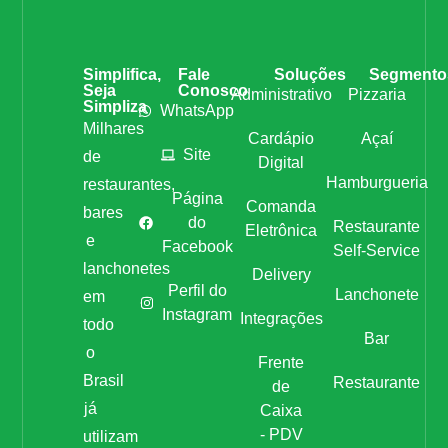
Simplifica,
Fale
Soluções
Segmento
Seja
Conosco
Administrativo
Pizzaria
Simpliza
WhatsApp
Milhares
Cardápio
Açaí
Site
de
Digital
Hamburgueria
restaurantes,
Página
Comanda
bares
do
Restaurante
Eletrônica
e
Facebook
Self-Service
lanchonetes
Delivery
Perfil do
Lanchonete
em
Instagram
Integrações
todo
Bar
o
Frente
Brasil
Restaurante
de
já
Caixa
- PDV
utilizam