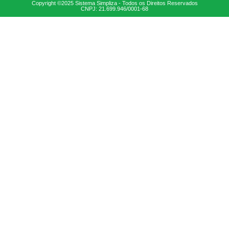
Copyright ©2025 Sistema Simpliza - Todos os Direitos Reservados
CNPJ: 21.699.946/0001-68