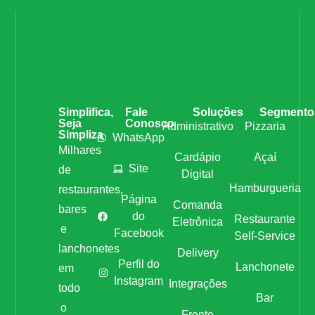
Simplifica,
Fale
Soluções
Segmento
Seja
Conosco
Administrativo
Pizzaria
Simpliza
WhatsApp
Milhares
Cardápio
Açaí
Site
de
Digital
Hamburgueria
restaurantes,
Página
Comanda
bares
do
Restaurante
Eletrônica
e
Facebook
Self-Service
lanchonetes
Delivery
Perfil do
Lanchonete
em
Instagram
Integrações
todo
Bar
o
Frente